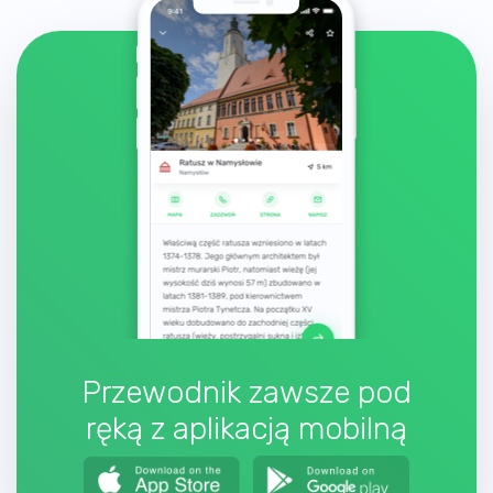
Przewodnik zawsze pod
ręką z aplikacją mobilną