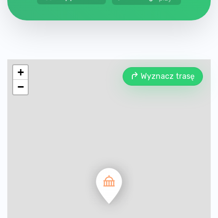
+
Wyznacz trasę
−