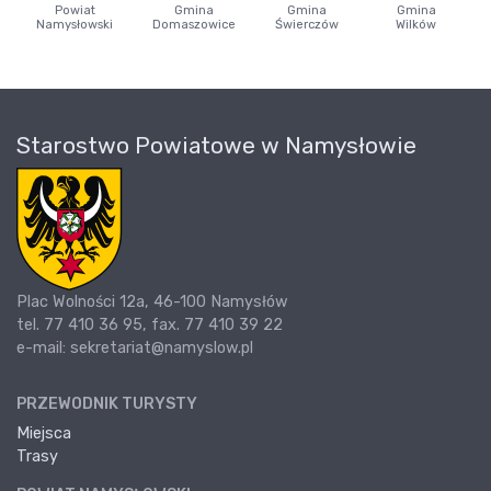
Powiat
Gmina
Gmina
Gmina
Namysłowski
Domaszowice
Świerczów
Wilków
Starostwo Powiatowe w Namysłowie
Plac Wolności 12a, 46-100 Namysłów
tel. 77 410 36 95, fax. 77 410 39 22
e-mail: sekretariat@namyslow.pl
PRZEWODNIK TURYSTY
Miejsca
Trasy