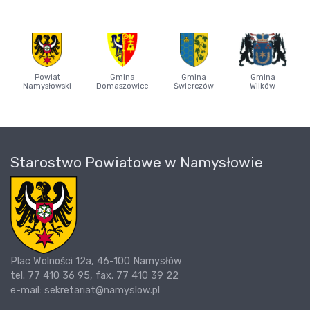
Powiat
Gmina
Gmina
Gmina
Namysłowski
Domaszowice
Świerczów
Wilków
Starostwo Powiatowe w Namysłowie
Plac Wolności 12a, 46-100 Namysłów
tel. 77 410 36 95, fax. 77 410 39 22
e-mail: sekretariat@namyslow.pl