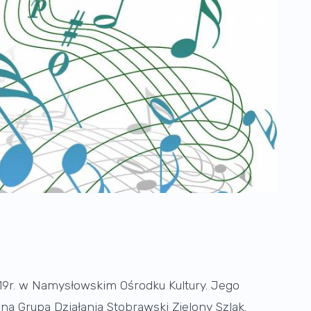
019r. w Namysłowskim Ośrodku Kultury. Jego
a Grupa Działania Stobrawski Zielony Szlak.