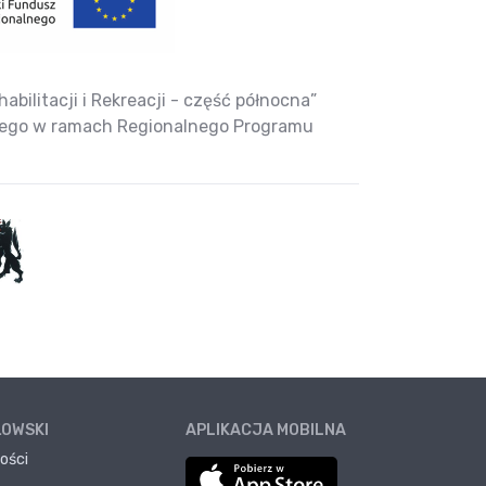
bilitacji i Rekreacji - część północna”
nego w ramach Regionalnego Programu
ŁOWSKI
APLIKACJA MOBILNA
ości