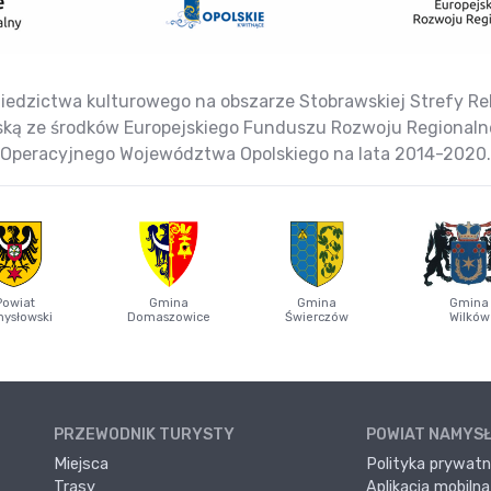
iedzictwa kulturowego na obszarze Stobrawskiej Strefy Reha
jską ze środków Europejskiego Funduszu Rozwoju Regional
Operacyjnego Województwa Opolskiego na lata 2014-2020.
Powiat
Gmina
Gmina
Gmina
ysłowski
Domaszowice
Świerczów
Wilków
PRZEWODNIK TURYSTY
POWIAT NAMYS
Miejsca
Polityka prywatn
Trasy
Aplikacja mobilna