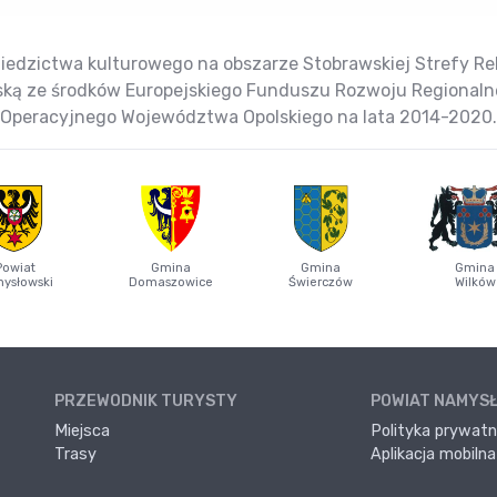
iedzictwa kulturowego na obszarze Stobrawskiej Strefy Reha
jską ze środków Europejskiego Funduszu Rozwoju Regional
Operacyjnego Województwa Opolskiego na lata 2014-2020.
Powiat
Gmina
Gmina
Gmina
ysłowski
Domaszowice
Świerczów
Wilków
PRZEWODNIK TURYSTY
POWIAT NAMYS
Miejsca
Polityka prywatn
Trasy
Aplikacja mobilna