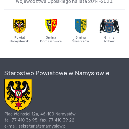
Województwa Opolskiego na lata 2014-2020.
Powiat
Gmina
Gmina
Gmina
Namysłowski
Domaszowice
Świerczów
Wilków
Starostwo Powiatowe w Namysłowie
Plac Wolności 12a, 46-100 Namysłów
tel. 77 410 36 95, fax. 77 410 39 22
e-mail: sekretariat@namyslow.pl