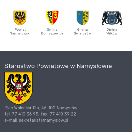
Powiat
Gmina
Gmina
Gmina
Namysłowski
Domaszowice
Świerczów
Wilków
Starostwo Powiatowe w Namysłowie
Plac Wolności 12a, 46-100 Namysłów
tel. 77 410 36 95, fax. 77 410 39 22
e-mail: sekretariat@namyslow.pl