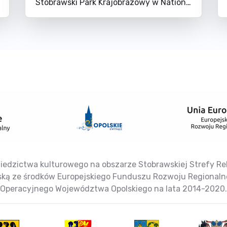
Stobrawski Park Krajobrazowy w National Geographic!
iedzictwa kulturowego na obszarze Stobrawskiej Strefy Reha
jską ze środków Europejskiego Funduszu Rozwoju Regional
Operacyjnego Województwa Opolskiego na lata 2014-2020.