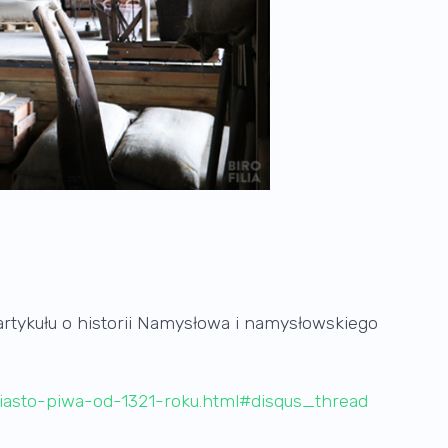
rtykułu o historii Namysłowa i namysłowskiego
-miasto-piwa-od-1321-roku.html#disqus_thread