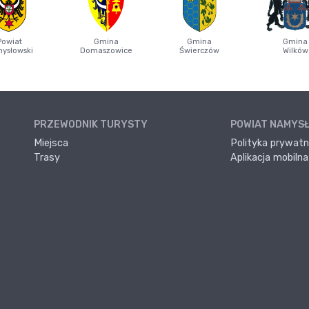
Powiat
Gmina
Gmina
Gmina
ysłowski
Domaszowice
Świerczów
Wilków
PRZEWODNIK TURYSTY
POWIAT NAMYS
Miejsca
Polityka prywatn
Trasy
Aplikacja mobilna