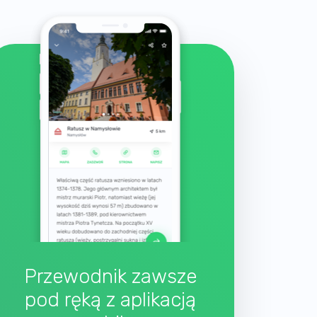
Przewodnik zawsze
pod ręką z aplikacją