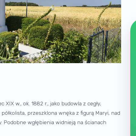
 XIX w., ok. 1882 r., jako budowla z cegły,
półkolista, przeszklona wnęka z figurą Maryi, nad
ny. Podobne wgłębienia widnieją na ścianach