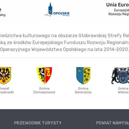
iedzictwa kulturowego na obszarze Stobrawskiej Strefy Reha
jską ze środków Europejskiego Funduszu Rozwoju Regional
Operacyjnego Województwa Opolskiego na lata 2014-2020.
Powiat
Gmina
Gmina
Gmina
ysłowski
Domaszowice
Świerczów
Wilków
PRZEWODNIK TURYSTY
POWIAT NAMYS