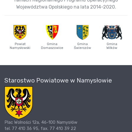
Województwa Opolskiego na lata 2014-2020.
Powiat
Gmina
Gmina
Gmina
Namysłowski
Domaszowice
Świerczów
Wilków
Starostwo Powiatowe w Namysłowie
Plac Wolności 12a, 46-100 Namysłów
tel. 77 410 36 95, fax. 77 410 39 22