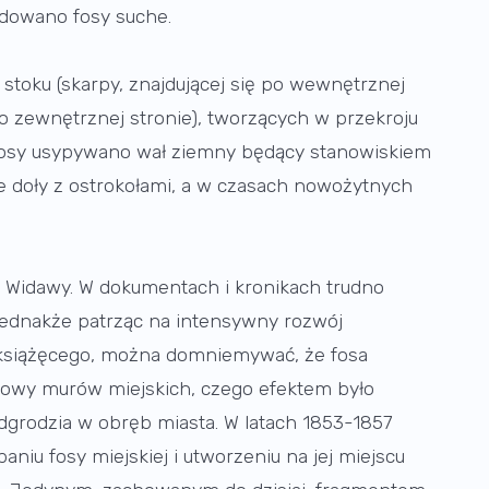
dowano fosy suche.
 stoku (skarpy, znajdującej się po wewnętrznej
po zewnętrznej stronie), tworzących w przekroju
y fosy usypywano wał ziemny będący stanowiskiem
 doły z ostrokołami, a w czasach nowożytnych
 Widawy. W dokumentach i kronikach trudno
Jednakże patrząc na intensywny rozwój
książęcego, można domniemywać, że fosa
udowy murów miejskich, czego efektem było
odgrodzia w obręb miasta. W latach 1853-1857
iu fosy miejskiej i utworzeniu na jej miejscu