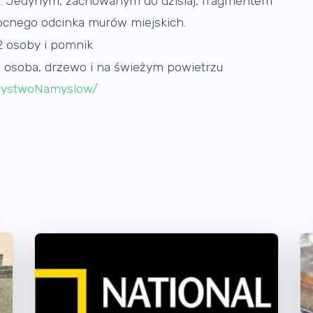
o. Jedynym, zachowanym do dzisiaj, fragmentem
nocnego odcinka murów miejskich.
rzystwoNamyslow/