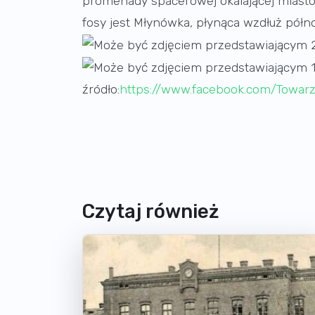
promenady spacerowej okalającej miast
fosy jest Młynówka, płynąca wzdłuż pół
źródło:
https://www.facebook.com/Towa
Czytaj również