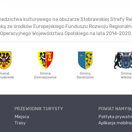
iedzictwa kulturowego na obszarze Stobrawskiej Strefy Reha
jską ze środków Europejskiego Funduszu Rozwoju Regional
Operacyjnego Województwa Opolskiego na lata 2014-2020.
Powiat
Gmina
Gmina
Gmina
ysłowski
Domaszowice
Świerczów
Wilków
PRZEWODNIK TURYSTY
POWIAT NAMYS
Miejsca
Polityka prywatn
Trasy
Aplikacja mobilna