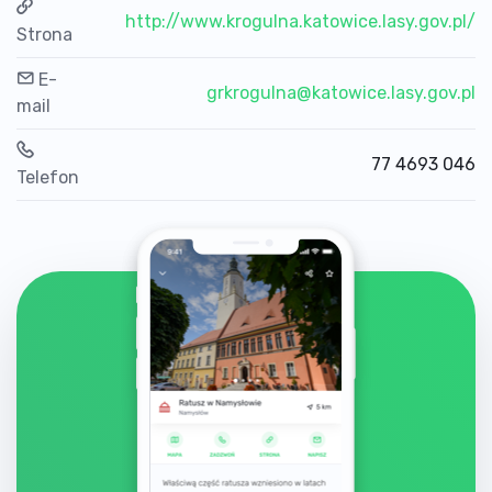
http://www.krogulna.katowice.lasy.gov.pl/
Strona
E-
grkrogulna@katowice.lasy.gov.pl
mail
77 4693 046
Telefon