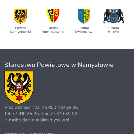
Powiat
Gmina
Gmina
Gmina
Namysłowski
Domaszowice
Świerczów
Wilków
Starostwo Powiatowe w Namysłowie
Plac Wolności 12a, 46-100 Namysłów
tel. 77 410 36 95, fax. 77 410 39 22
e-mail: sekretariat@namyslow.pl