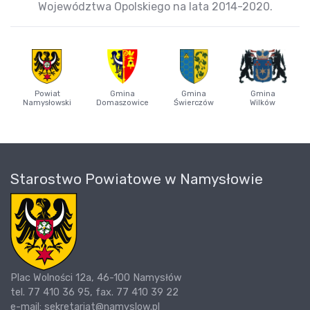
Województwa Opolskiego na lata 2014-2020.
Powiat
Gmina
Gmina
Gmina
Namysłowski
Domaszowice
Świerczów
Wilków
Starostwo Powiatowe w Namysłowie
Plac Wolności 12a, 46-100 Namysłów
tel. 77 410 36 95, fax. 77 410 39 22
e-mail: sekretariat@namyslow.pl