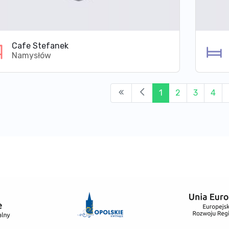
Cafe Stefanek
Namysłów
1
2
3
4