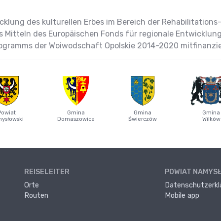
klung des kulturellen Erbes im Bereich der Rehabilitation
s Mitteln des Europäischen Fonds für regionale Entwicklu
ogramms der Woiwodschaft Opolskie 2014-2020 mitfinanzie
Powiat
Gmina
Gmina
Gmina
ysłowski
Domaszowice
Świerczów
Wilków
REISELEITER
POWIAT NAMYS
Orte
Datenschutzerkl
Routen
Mobile app