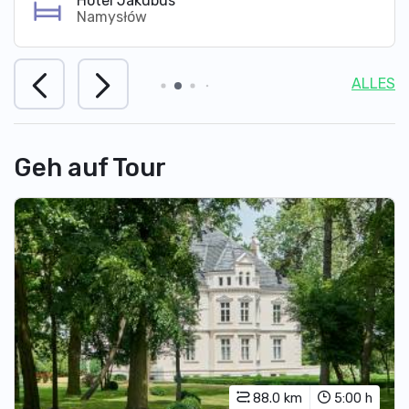
Hotel Jakubus
Namysłów
ALLES
Geh auf Tour
88.0 km
5:00 h