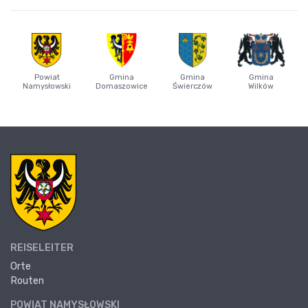
Powiat
Gmina
Gmina
Gmina
Namysłowski
Domaszowice
Świerczów
Wilków
REISELEITER
Orte
Routen
POWIAT NAMYSŁOWSKI