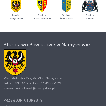
Powiat
Gmina
Gmina
Gmina
Namysłowski
Domaszowice
Świerczów
Wilków
Starostwo Powiatowe w Namysłowie
Plac Wolności 12a, 46-100 Namysłów
tel. 77 410 36 95, fax. 77 410 39 22
e-mail: sekretariat@namyslow.pl
PRZEWODNIK TURYSTY