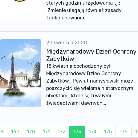
starych godzin urzędowania tj.:
Zmienie ulegają również zasady
funkcjonowania...
20 kwietnia 2020
Międzynarodowy Dzień Ochrony
Zabytków
18 kwietnia obchodzony był
Międzynarodowy Dzień Ochrony
Zabytków . Powiat namysłowski może
poszczycić się wieloma historycznymi
obiektami, które są trwałymi
świadectwami dawnych...
68
169
170
171
172
173
174
175
176
1