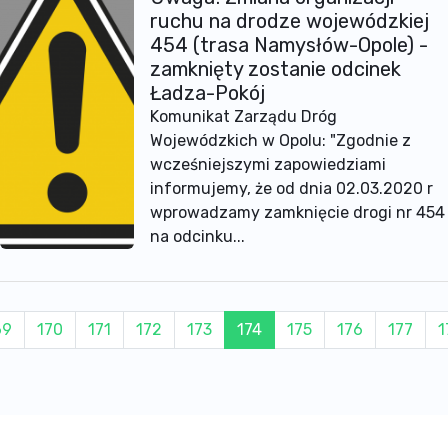
ruchu na drodze wojewódzkiej
454 (trasa Namysłów-Opole) -
zamknięty zostanie odcinek
Ładza-Pokój
Komunikat Zarządu Dróg
Wojewódzkich w Opolu: "Zgodnie z
wcześniejszymi zapowiedziami
informujemy, że od dnia 02.03.2020 r
wprowadzamy zamknięcie drogi nr 454
na odcinku...
69
170
171
172
173
174
175
176
177
1