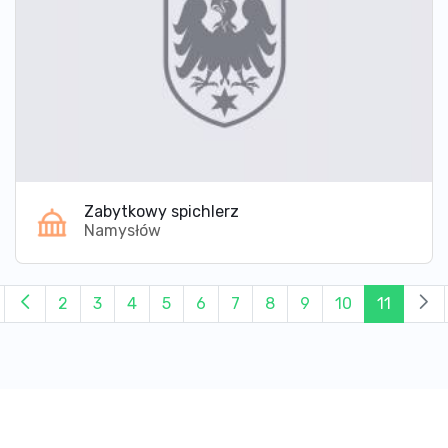
Zabytkowy spichlerz
Namysłów
2
3
4
5
6
7
8
9
10
11