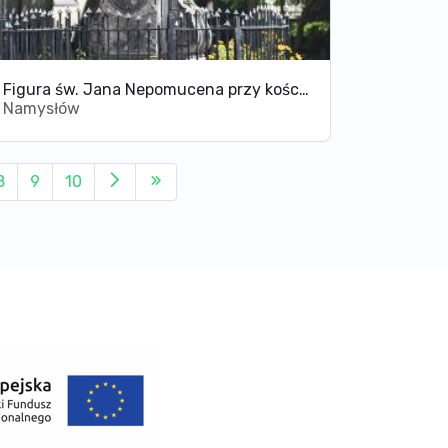
Figura św. Jana Nepomucena przy kościele św. św. Piotra i Pawła w Namysłowie
Namysłów
8
9
10