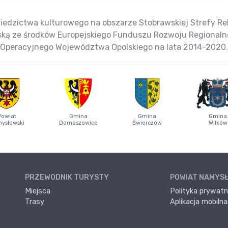
iedzictwa kulturowego na obszarze Stobrawskiej Strefy Reha
jską ze środków Europejskiego Funduszu Rozwoju Regional
Operacyjnego Województwa Opolskiego na lata 2014-2020.
Powiat
Gmina
Gmina
Gmina
ysłowski
Domaszowice
Świerczów
Wilków
PRZEWODNIK TURYSTY
POWIAT NAMYS
Miejsca
Polityka prywatn
Trasy
Aplikacja mobilna