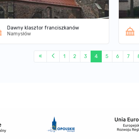
Dawny klasztor franciszkanów
Namysłów
1
2
3
4
5
6
7