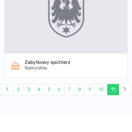
Zabytkowy spichlerz
Namysłów
2
3
4
5
6
7
8
9
10
11