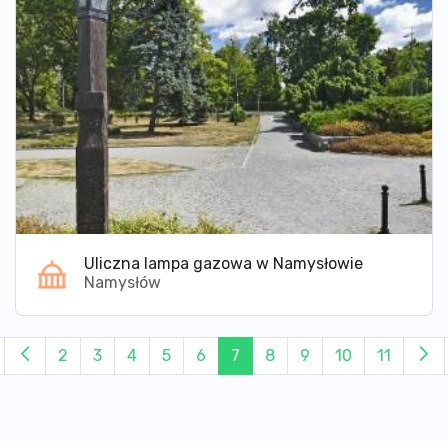
Uliczna lampa gazowa w Namysłowie
Namysłów
2
3
4
5
6
7
8
9
10
11