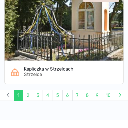
Kapliczka w Strzelcach
Strzelce
1
2
3
4
5
6
7
8
9
10