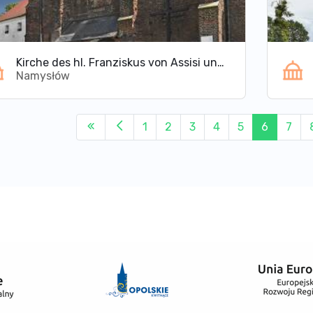
Kirche des hl. Franziskus von Assisi und des hl. Petrus von Alcantara
Namysłów
1
2
3
4
5
6
7