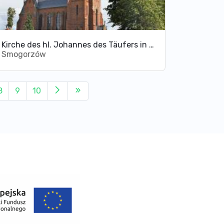
Kirche des hl. Johannes des Täufers in Smogorzów
Smogorzów
8
9
10