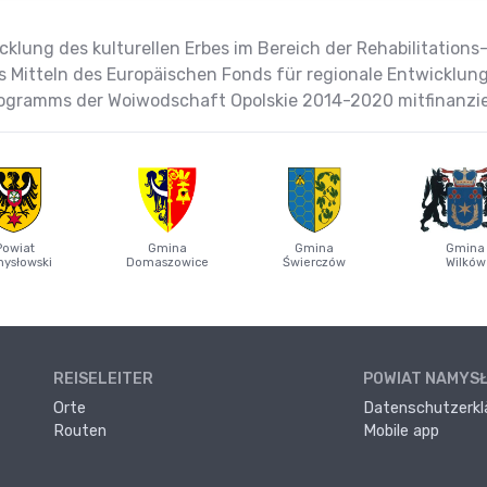
klung des kulturellen Erbes im Bereich der Rehabilitation
s Mitteln des Europäischen Fonds für regionale Entwicklu
ogramms der Woiwodschaft Opolskie 2014-2020 mitfinanzie
Powiat
Gmina
Gmina
Gmina
ysłowski
Domaszowice
Świerczów
Wilków
REISELEITER
POWIAT NAMYS
Orte
Datenschutzerkl
Routen
Mobile app